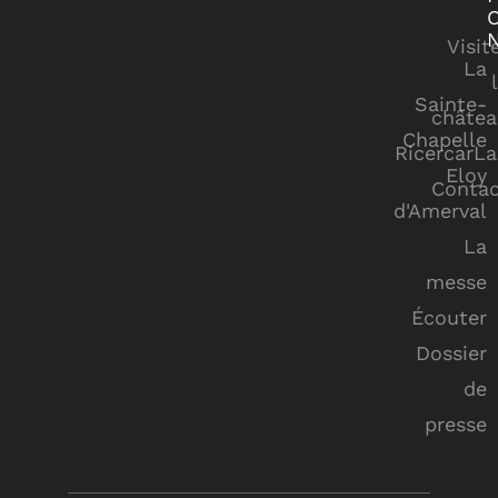
Visit
La
Sainte-
châtea
Chapelle
RicercarL
Eloy
Contac
d'Amerval
La
messe
Écouter
Dossier
de
presse