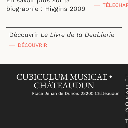
En savoir plus sur la
TÉLÉCHA
biographie : Higgins 2009
Découvrir
Le Livre de la Deablerie
DÉCOUVRIR
CUBICULUM MUSICAE •
'
CHÂTEAUDUN
Place Jehan de Dunois 28200 Châteaudun
I
I